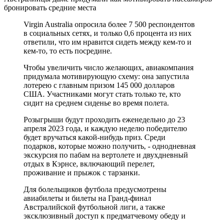
бронировать средние места
Virgin Australia опросила более 7 500 респондентов
в социальных сетях, и только 0,6 процента из них
ответили, что им нравится сидеть между кем-то и
кем-то, то есть посредине.
Чтобы увеличить число желающих, авиакомпания
придумала мотивирующую схему: она запустила
лотерею с главным призом 145 000 долларов
США. Участниками могут стать только те, кто
сидит на среднем сиденье во время полета.
Розыгрыши будут проходить еженедельно до 23
апреля 2023 года, и каждую неделю победителю
будет вручаться какой-нибудь приз. Среди
подарков, которые можно получить, - однодневная
экскурсия по пабам на вертолете и двухдневный
отдых в Кэрнсе, включающий перелет,
проживание и прыжок с тарзанки.
Для болельщиков футбола предусмотрены
авиабилеты и билеты на Гранд-финал
Австралийской футбольной лиги, а также
эксклюзивный доступ к предматчевому обеду и