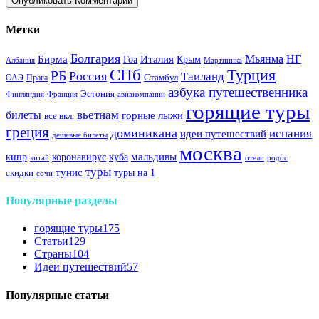
Метки
Болгария
Италия
Мьянма
НГ
Бирма
Гоа
Крым
Албания
Мартиника
СПб
Турция
РБ
Россия
Таиланд
Стамбул
ОАЭ
Прага
азбука путешественника
Эстония
Финляндия
Франция
авиакомпании
горящие туры
вьетнам
билеты
горные лыжи
все вкл.
греция
доминикана
испания
идеи путешествий
дешевые билеты
москва
куба
мальдивы
кипр
коронавирус
китай
отели
родос
туры
тунис
туры на 1
скидки
сочи
Популярные разделы
горящие туры
175
Статьи
129
Страны
104
Идеи путешествий
57
Популярные статьи