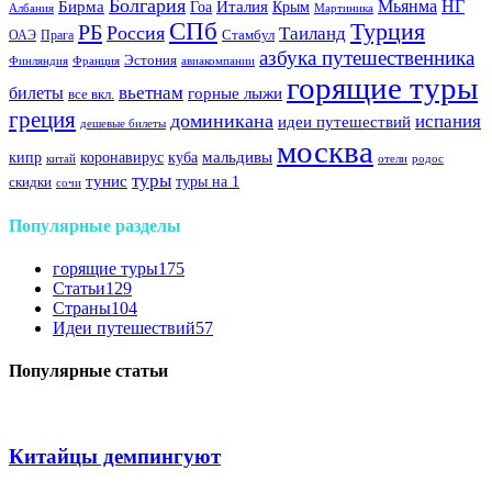
Болгария
Италия
Мьянма
НГ
Бирма
Гоа
Крым
Албания
Мартиника
СПб
Турция
РБ
Россия
Таиланд
Стамбул
ОАЭ
Прага
азбука путешественника
Эстония
Финляндия
Франция
авиакомпании
горящие туры
вьетнам
билеты
горные лыжи
все вкл.
греция
доминикана
испания
идеи путешествий
дешевые билеты
москва
куба
мальдивы
кипр
коронавирус
китай
отели
родос
туры
тунис
туры на 1
скидки
сочи
Популярные разделы
горящие туры
175
Статьи
129
Страны
104
Идеи путешествий
57
Популярные статьи
Китайцы демпингуют