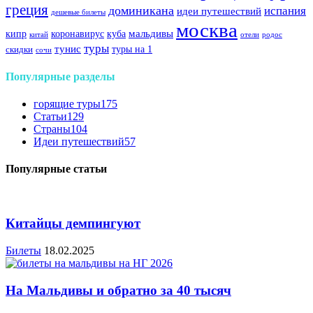
греция
доминикана
испания
идеи путешествий
дешевые билеты
москва
куба
мальдивы
кипр
коронавирус
китай
отели
родос
туры
тунис
туры на 1
скидки
сочи
Популярные разделы
горящие туры
175
Статьи
129
Страны
104
Идеи путешествий
57
Популярные статьи
Китайцы демпингуют
Билеты
18.02.2025
На Мальдивы и обратно за 40 тысяч