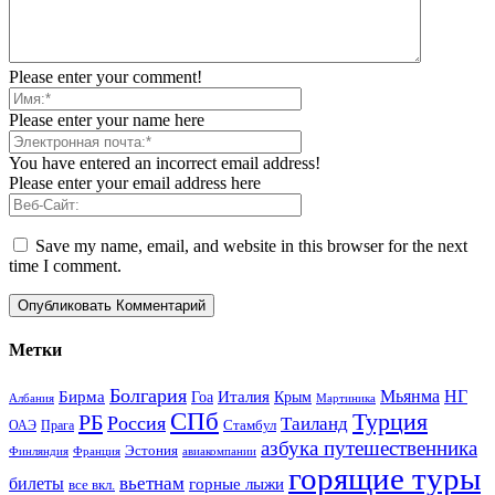
Please enter your comment!
Please enter your name here
You have entered an incorrect email address!
Please enter your email address here
Save my name, email, and website in this browser for the next
time I comment.
Метки
Болгария
Италия
Мьянма
НГ
Бирма
Гоа
Крым
Албания
Мартиника
СПб
Турция
РБ
Россия
Таиланд
Стамбул
ОАЭ
Прага
азбука путешественника
Эстония
Финляндия
Франция
авиакомпании
горящие туры
вьетнам
билеты
горные лыжи
все вкл.