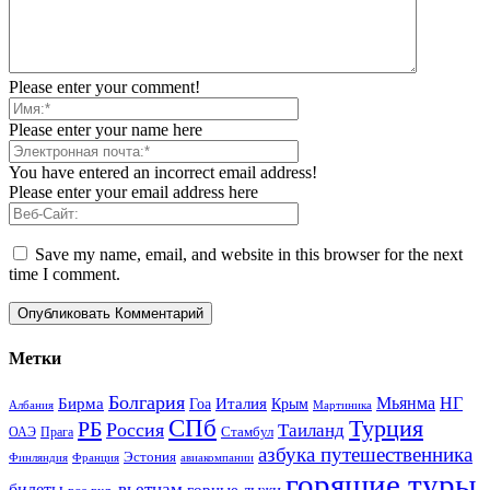
Please enter your comment!
Please enter your name here
You have entered an incorrect email address!
Please enter your email address here
Save my name, email, and website in this browser for the next
time I comment.
Метки
Болгария
Италия
Мьянма
НГ
Бирма
Гоа
Крым
Албания
Мартиника
СПб
Турция
РБ
Россия
Таиланд
Стамбул
ОАЭ
Прага
азбука путешественника
Эстония
Финляндия
Франция
авиакомпании
горящие туры
вьетнам
билеты
горные лыжи