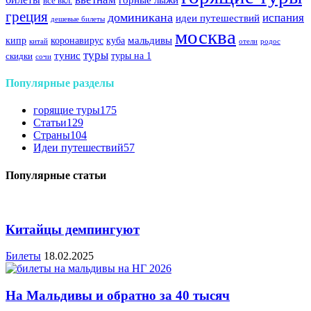
все вкл.
греция
доминикана
испания
идеи путешествий
дешевые билеты
москва
куба
мальдивы
кипр
коронавирус
китай
отели
родос
туры
тунис
туры на 1
скидки
сочи
Популярные разделы
горящие туры
175
Статьи
129
Страны
104
Идеи путешествий
57
Популярные статьи
Китайцы демпингуют
Билеты
18.02.2025
На Мальдивы и обратно за 40 тысяч