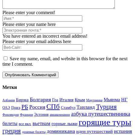
Please enter your comment!
Please enter your name here
You have entered an incorrect email address!
Please enter your email address here
Save my name, email, and website in this browser for the next
time I comment.
Метки
Болгария
Италия
Мьянма
НГ
Бирма
Гоа
Крым
Албания
Мартиника
СПб
Турция
РБ
Россия
Таиланд
Стамбул
ОАЭ
Прага
азбука путешественника
Эстония
Финляндия
Франция
авиакомпании
горящие туры
вьетнам
билеты
горные лыжи
все вкл.
греция
доминикана
испания
идеи путешествий
дешевые билеты