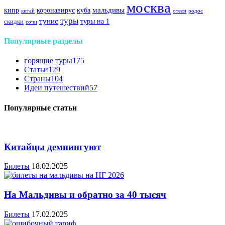
москва
куба
мальдивы
кипр
коронавирус
китай
отели
родос
туры
тунис
туры на 1
скидки
сочи
Популярные разделы
горящие туры
175
Статьи
129
Страны
104
Идеи путешествий
57
Популярные статьи
Китайцы демпингуют
Билеты
18.02.2025
На Мальдивы и обратно за 40 тысяч
Билеты
17.02.2025