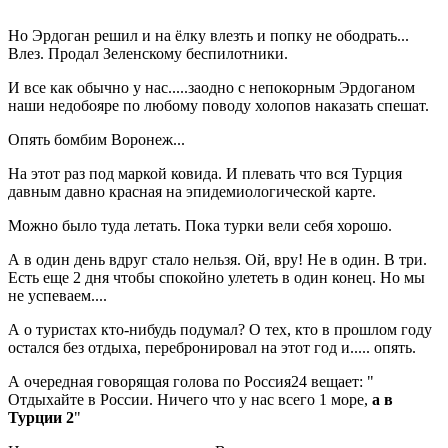
Но Эрдоган решил и на ёлку влезть и попку не ободрать...
Влез. Продал Зеленскому беспилотники.
И все как обычно у нас.....заодно с непокорным Эрдоганом
наши недобояре по любому поводу холопов наказать спешат.
Опять бомбим Воронеж...
На этот раз под маркой ковида. И плевать что вся Турция
давным давно красная на эпидемиологической карте.
Можно было туда летать. Пока турки вели себя хорошо.
А в один день вдруг стало нельзя. Ой, вру! Не в один. В три.
Есть еще 2 дня чтобы спокойно улететь в один конец. Но мы
не успеваем....
А о туристах кто-нибудь подумал? О тех, кто в прошлом году
остался без отдыха, перебронировал на этот год и..... опять.
А очередная говорящая голова по Россия24 вещает: "
Отдыхайте в России. Ничего что у нас всего 1 море,
а в
Турции 2
"