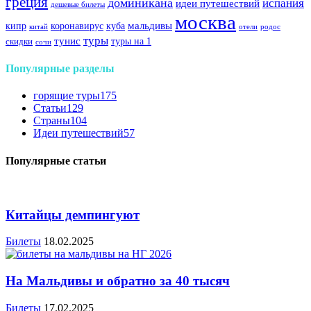
греция
доминикана
испания
идеи путешествий
дешевые билеты
москва
куба
мальдивы
кипр
коронавирус
китай
отели
родос
туры
тунис
туры на 1
скидки
сочи
Популярные разделы
горящие туры
175
Статьи
129
Страны
104
Идеи путешествий
57
Популярные статьи
Китайцы демпингуют
Билеты
18.02.2025
На Мальдивы и обратно за 40 тысяч
Билеты
17.02.2025