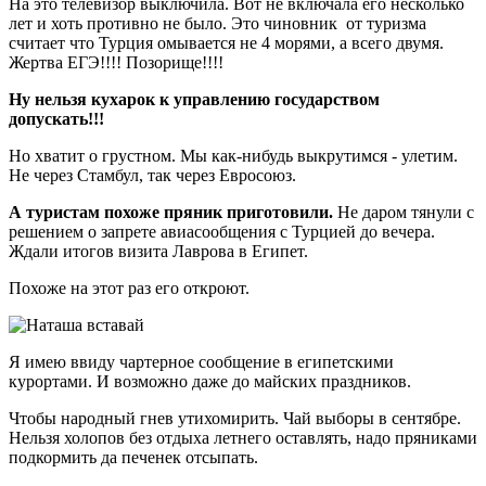
На это телевизор выключила. Вот не включала его несколько
лет и хоть противно не было. Это чиновник от туризма
считает что Турция омывается не 4 морями, а всего двумя.
Жертва ЕГЭ!!!! Позорище!!!!
Ну нельзя кухарок к управлению государством
допускать!!!
Но хватит о грустном. Мы как-нибудь выкрутимся - улетим.
Не через Стамбул, так через Евросоюз.
А туристам похоже пряник приготовили.
Не даром тянули с
решением о запрете авиасообщения с Турцией до вечера.
Ждали итогов визита Лаврова в Египет.
Похоже на этот раз его откроют.
Я имею ввиду чартерное сообщение в египетскими
курортами. И возможно даже до майских праздников.
Чтобы народный гнев утихомирить. Чай выборы в сентябре.
Нельзя холопов без отдыха летнего оставлять, надо пряниками
подкормить да печенек отсыпать.