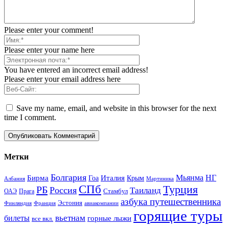
Please enter your comment!
Please enter your name here
You have entered an incorrect email address!
Please enter your email address here
Save my name, email, and website in this browser for the next
time I comment.
Метки
Болгария
Италия
Мьянма
НГ
Бирма
Гоа
Крым
Албания
Мартиника
СПб
Турция
РБ
Россия
Таиланд
Стамбул
ОАЭ
Прага
азбука путешественника
Эстония
Финляндия
Франция
авиакомпании
горящие туры
вьетнам
билеты
горные лыжи
все вкл.