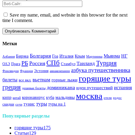
Save my name, email, and website in this browser for the next
time I comment.
Метки
Болгария
Италия
Мьянма
НГ
Бирма
Гоа
Крым
Албания
Мартиника
СПб
Турция
РБ
Россия
Таиланд
Стамбул
ОАЭ
Прага
азбука путешественника
Эстония
Финляндия
Франция
авиакомпании
горящие туры
вьетнам
билеты
горные лыжи
все вкл.
греция
доминикана
испания
идеи путешествий
дешевые билеты
москва
куба
мальдивы
кипр
коронавирус
китай
отели
родос
туры
тунис
туры на 1
скидки
сочи
Популярные разделы
горящие туры
175
Статьи
129