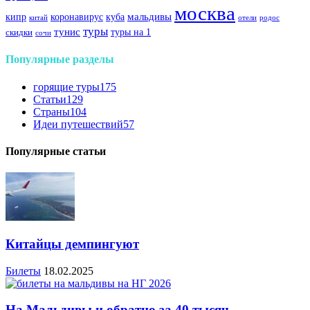
москва
куба
мальдивы
кипр
коронавирус
китай
отели
родос
туры
тунис
туры на 1
скидки
сочи
Популярные разделы
горящие туры
175
Статьи
129
Страны
104
Идеи путешествий
57
Популярные статьи
Китайцы демпингуют
Билеты
18.02.2025
На Мальдивы и обратно за 40 тысяч