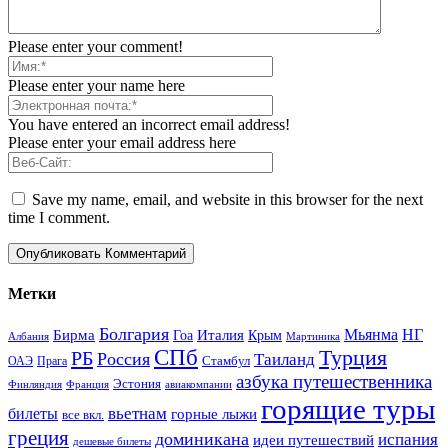
Please enter your comment!
Please enter your name here
You have entered an incorrect email address!
Please enter your email address here
Save my name, email, and website in this browser for the next
time I comment.
Метки
Болгария
Италия
Мьянма
НГ
Бирма
Гоа
Крым
Албания
Мартиника
СПб
Турция
РБ
Россия
Таиланд
Стамбул
ОАЭ
Прага
азбука путешественника
Эстония
Финляндия
Франция
авиакомпании
горящие туры
вьетнам
билеты
горные лыжи
все вкл.
греция
доминикана
испания
идеи путешествий
дешевые билеты