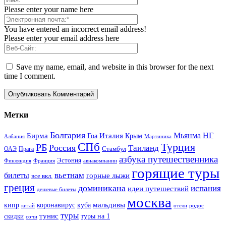
Please enter your name here
You have entered an incorrect email address!
Please enter your email address here
Save my name, email, and website in this browser for the next
time I comment.
Метки
Болгария
Италия
Мьянма
НГ
Бирма
Гоа
Крым
Албания
Мартиника
СПб
Турция
РБ
Россия
Таиланд
Стамбул
ОАЭ
Прага
азбука путешественника
Эстония
Финляндия
Франция
авиакомпании
горящие туры
вьетнам
билеты
горные лыжи
все вкл.
греция
доминикана
испания
идеи путешествий
дешевые билеты
москва
куба
мальдивы
кипр
коронавирус
китай
отели
родос
туры
тунис
туры на 1
скидки
сочи