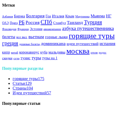
Метки
Болгария
Италия
Мьянма
НГ
Бирма
Гоа
Крым
Албания
Мартиника
СПб
Турция
РБ
Россия
Таиланд
Стамбул
ОАЭ
Прага
азбука путешественника
Эстония
Финляндия
Франция
авиакомпании
горящие туры
вьетнам
билеты
горные лыжи
все вкл.
греция
доминикана
испания
идеи путешествий
дешевые билеты
москва
куба
мальдивы
кипр
коронавирус
китай
отели
родос
туры
тунис
туры на 1
скидки
сочи
Популярные разделы
горящие туры
175
Статьи
129
Страны
104
Идеи путешествий
57
Популярные статьи