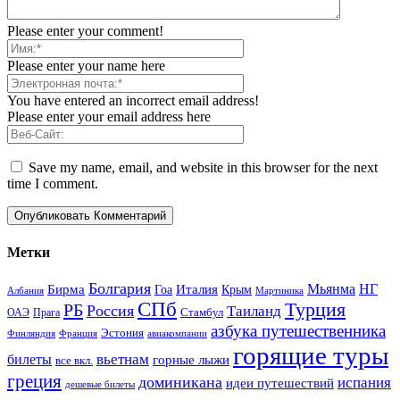
Please enter your comment!
Please enter your name here
You have entered an incorrect email address!
Please enter your email address here
Save my name, email, and website in this browser for the next
time I comment.
Метки
Болгария
Италия
Мьянма
НГ
Бирма
Гоа
Крым
Албания
Мартиника
СПб
Турция
РБ
Россия
Таиланд
Стамбул
ОАЭ
Прага
азбука путешественника
Эстония
Финляндия
Франция
авиакомпании
горящие туры
вьетнам
билеты
горные лыжи
все вкл.
греция
доминикана
испания
идеи путешествий
дешевые билеты