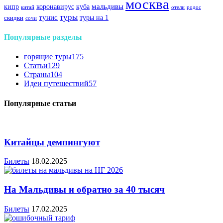
москва
куба
мальдивы
кипр
коронавирус
китай
отели
родос
туры
тунис
туры на 1
скидки
сочи
Популярные разделы
горящие туры
175
Статьи
129
Страны
104
Идеи путешествий
57
Популярные статьи
Китайцы демпингуют
Билеты
18.02.2025
На Мальдивы и обратно за 40 тысяч
Билеты
17.02.2025