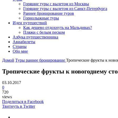
Горящие туры с вылетом из Москвы
Горящие туры с вылетом из Санкт-Петербурга
Раннее бронирование туров
Горнолыжные туры
Идеи путешествий
Как дешево отдохнуть на Мальдивах?
Пляжи с белым песком
Азбука путешественника
Авиабилеты
Страны
Обо мне
Домой
Туры
раннее бронирование
Тропические фрукты к ново
Тропические фрукты к новогоднему сто
03.10.2017
0
720
views
Поделиться в Facebook
Твитнуть в Twitter