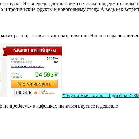
в отпуске. Но впереди длинная зима и чтобы поддержать силы, н
но и тропические фрукты к новогоднему столу. А ведь как встрети
ря-как раз подготовиться к празднованию Нового года останется
Хочу во Вьетнам на 11 дней за 2730
то не проблема- в кафешках питаться вкуснее и дешевле