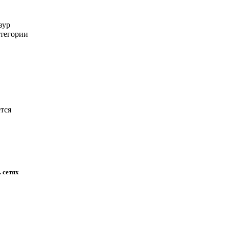
зур
тегории
ется
 сетях