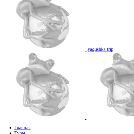
lyagushka-trip
Главная
Туры