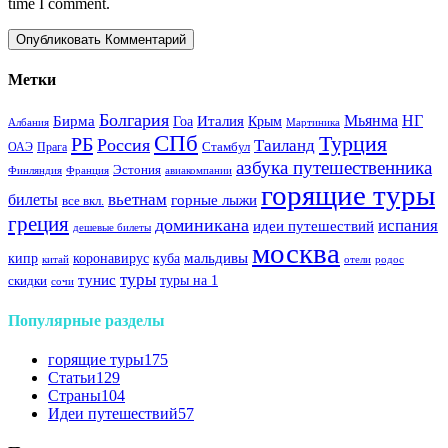
time I comment.
Метки
Болгария
Италия
Мьянма
НГ
Бирма
Гоа
Крым
Албания
Мартиника
СПб
Турция
РБ
Россия
Таиланд
Стамбул
ОАЭ
Прага
азбука путешественника
Эстония
Финляндия
Франция
авиакомпании
горящие туры
вьетнам
билеты
горные лыжи
все вкл.
греция
доминикана
испания
идеи путешествий
дешевые билеты
москва
куба
мальдивы
кипр
коронавирус
китай
отели
родос
туры
тунис
туры на 1
скидки
сочи
Популярные разделы
горящие туры
175
Статьи
129
Страны
104
Идеи путешествий
57