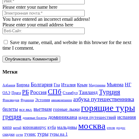
Please enter your name here
You have entered an incorrect email address!
Please enter your email address here
Save my name, email, and website in this browser for the next
time I comment.
Метки
Болгария
Италия
Мьянма
НГ
Бирма
Гоа
Крым
Албания
Мартиника
СПб
Турция
РБ
Россия
Таиланд
Стамбул
ОАЭ
Прага
азбука путешественника
Эстония
Финляндия
Франция
авиакомпании
горящие туры
вьетнам
билеты
горные лыжи
все вкл.
греция
доминикана
испания
идеи путешествий
дешевые билеты
москва
куба
мальдивы
кипр
коронавирус
китай
отели
родос
туры
тунис
туры на 1
скидки
сочи