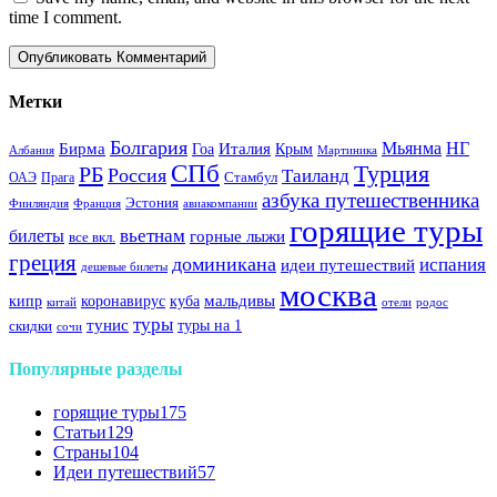
time I comment.
Метки
Болгария
Италия
Мьянма
НГ
Бирма
Гоа
Крым
Албания
Мартиника
СПб
Турция
РБ
Россия
Таиланд
Стамбул
ОАЭ
Прага
азбука путешественника
Эстония
Финляндия
Франция
авиакомпании
горящие туры
вьетнам
билеты
горные лыжи
все вкл.
греция
доминикана
испания
идеи путешествий
дешевые билеты
москва
куба
мальдивы
кипр
коронавирус
китай
отели
родос
туры
тунис
туры на 1
скидки
сочи
Популярные разделы
горящие туры
175
Статьи
129
Страны
104
Идеи путешествий
57