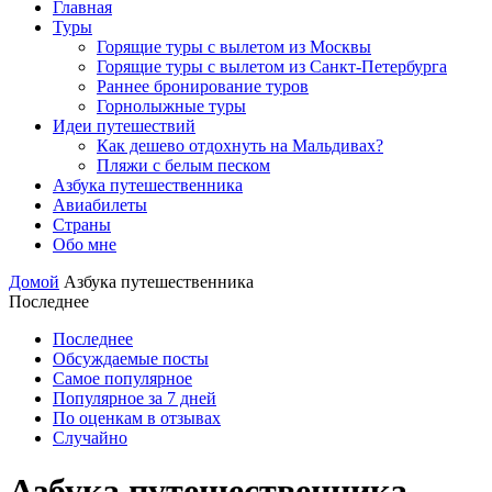
Главная
Туры
Горящие туры с вылетом из Москвы
Горящие туры с вылетом из Санкт-Петербурга
Раннее бронирование туров
Горнолыжные туры
Идеи путешествий
Как дешево отдохнуть на Мальдивах?
Пляжи с белым песком
Азбука путешественника
Авиабилеты
Страны
Обо мне
Домой
Азбука путешественника
Последнее
Последнее
Обсуждаемые посты
Самое популярное
Популярное за 7 дней
По оценкам в отзывах
Случайно
Азбука путешественника