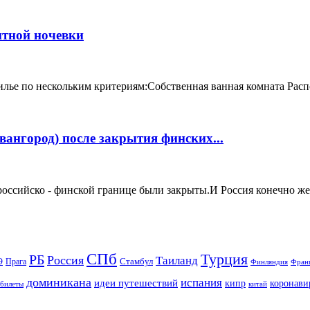
итной ночевки
лье по нескольким критериям:Собственная ванная комната Распо
ангород) после закрытия финских...
ссийско - финской границе были закрыты.И Россия конечно же в 
СПб
Турция
РБ
Россия
Таиланд
Стамбул
Э
Прага
Финляндия
Фран
доминикана
испания
идеи путешествий
кипр
коронави
 билеты
китай