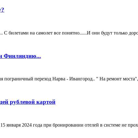
у?
 С билетами на самолет все понятно......И они будут только доро
 и Финляндию...
пограничный переход Нарва - Ивангород.. " На ремонт моста", о
цей рублевой картой
 15 января 2024 года при бронировании отелей в системе не пр