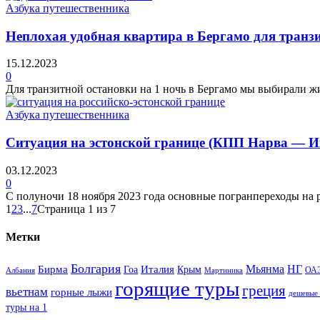
Азбука путешественника
Неплохая удобная квартира в Бергамо для транз
15.12.2023
0
Для транзитной остановки на 1 ночь в Бергамо мы выбирали жи
Азбука путешественника
Ситуация на эстонской границе (КПП Нарва — Ив
03.12.2023
0
С полуночи 18 ноября 2023 года основные погранпереходы на ро
1
2
3
...
7
Страница 1 из 7
Метки
Болгария
Италия
Мьянма
НГ
Бирма
Гоа
Крым
ОА
Албания
Мартиника
горящие туры
греция
вьетнам
горные лыжи
дешевые
туры на 1