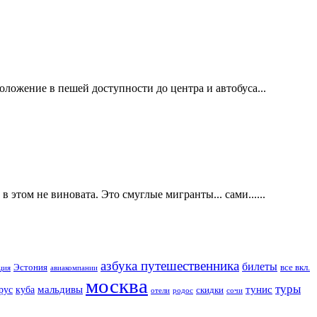
ложение в пешей доступности до центра и автобуса...
этом не виновата. Это смуглые мигранты... сами......
азбука путешественника
билеты
все вкл.
Эстония
ция
авиакомпании
москва
туры
куба
мальдивы
тунис
рус
скидки
отели
родос
сочи