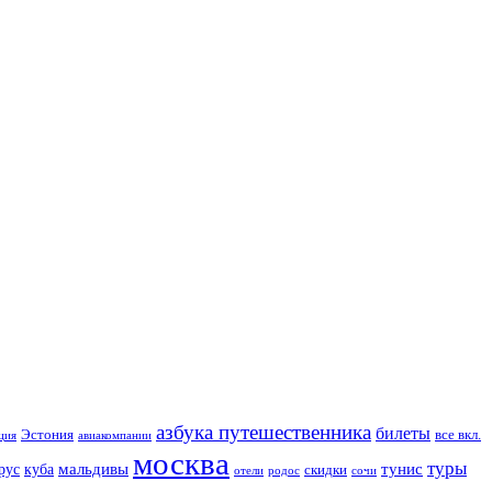
азбука путешественника
билеты
все вкл.
Эстония
ция
авиакомпании
москва
туры
куба
мальдивы
тунис
рус
скидки
отели
родос
сочи