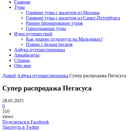
Главная
Туры
Горящие туры с вылетом из Москвы
Горящие туры с вылетом из Санкт-Петербурга
Раннее бронирование туров
Горнолыжные туры
Идеи путешествий
Как дешево отдохнуть на Мальдивах?
Пляжи с белым песком
Азбука путешественника
Авиабилеты
Страны
Обо мне
Домой
Азбука путешественника
Супер распродажа Пегасуса
Супер распродажа Пегасуса
28.01.2025
0
510
views
Поделиться в Facebook
Твитнуть в Twitter