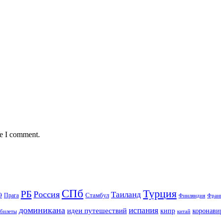
me I comment.
СПб
Турция
РБ
Россия
Таиланд
Стамбул
Э
Прага
Финляндия
Фран
доминикана
испания
идеи путешествий
кипр
коронави
 билеты
китай