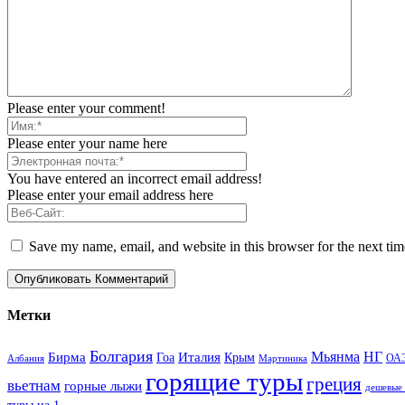
Please enter your comment!
Please enter your name here
You have entered an incorrect email address!
Please enter your email address here
Save my name, email, and website in this browser for the next ti
Метки
Болгария
Италия
Мьянма
НГ
Бирма
Гоа
Крым
ОА
Албания
Мартиника
горящие туры
греция
вьетнам
горные лыжи
дешевые