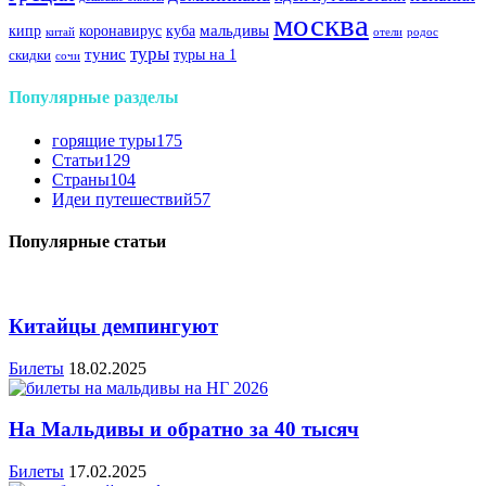
москва
куба
мальдивы
кипр
коронавирус
китай
отели
родос
туры
тунис
туры на 1
скидки
сочи
Популярные разделы
горящие туры
175
Статьи
129
Страны
104
Идеи путешествий
57
Популярные статьи
Китайцы демпингуют
Билеты
18.02.2025
На Мальдивы и обратно за 40 тысяч
Билеты
17.02.2025