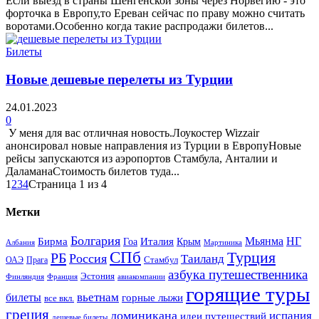
Если выезд в страны Шенгенской зоны через Норвегию - это
форточка в Европу,то Ереван сейчас по праву можно считать
воротами.Особенно когда такие распродажи билетов...
Билеты
Новые дешевые перелеты из Турции
24.01.2023
0
У меня для вас отличная новость.Лоукостер Wizzair
анонсировал новые направления из Турции в ЕвропуНовые
рейсы запускаются из аэропортов Стамбула, Анталии и
ДаламанаСтоимость билетов туда...
1
2
3
4
Страница 1 из 4
Метки
Болгария
Италия
Мьянма
НГ
Бирма
Гоа
Крым
Албания
Мартиника
СПб
Турция
РБ
Россия
Таиланд
Стамбул
ОАЭ
Прага
азбука путешественника
Эстония
Финляндия
Франция
авиакомпании
горящие туры
вьетнам
билеты
горные лыжи
все вкл.
греция
доминикана
испания
идеи путешествий
дешевые билеты