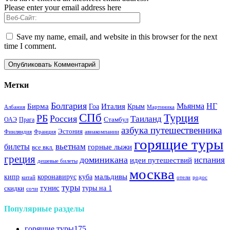
Please enter your email address here
Save my name, email, and website in this browser for the next
time I comment.
Метки
Болгария
Италия
Мьянма
НГ
Бирма
Гоа
Крым
Албания
Мартиника
СПб
Турция
РБ
Россия
Таиланд
Стамбул
ОАЭ
Прага
азбука путешественника
Эстония
Финляндия
Франция
авиакомпании
горящие туры
вьетнам
билеты
горные лыжи
все вкл.
греция
доминикана
испания
идеи путешествий
дешевые билеты
москва
куба
мальдивы
кипр
коронавирус
китай
отели
родос
туры
тунис
туры на 1
скидки
сочи
Популярные разделы
горящие туры
175