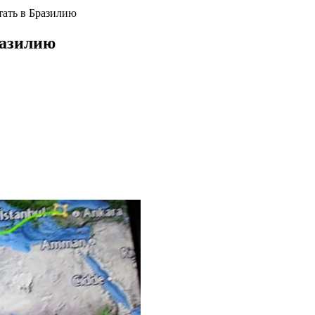
тать в Бразилию
разилию