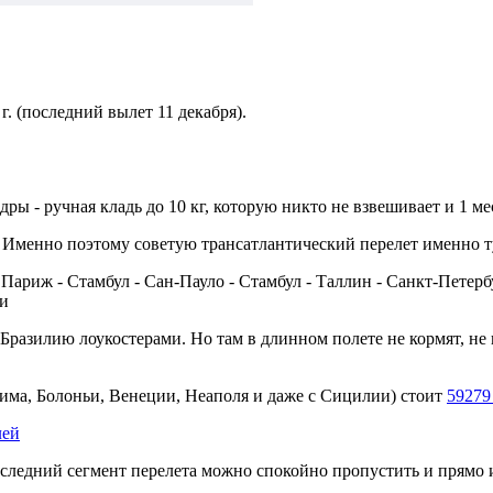
г. (последний вылет 11 декабря).
ры - ручная кладь до 10 кг, которую никто не взвешивает и 1 ме
о. Именно поэтому советую трансатлантический перелет именно 
разилию лоукостерами. Но там в длинном полете не кормят, не в
Рима, Болоньи, Венеции, Неаполя и даже с Сицилии) стоит
59279
лей
оследний сегмент перелета можно спокойно пропустить и прямо 