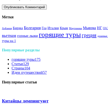
Метки
Болгария
Италия
Мьянма
НГ
Бирма
Гоа
Крым
ОА
Албания
Мартиника
горящие туры
греция
вьетнам
горные лыжи
дешевые
туры на 1
Популярные разделы
горящие туры
175
Статьи
129
Страны
104
Идеи путешествий
57
Популярные статьи
Китайцы демпингуют