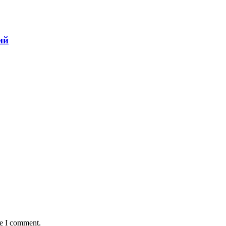
ий
me I comment.