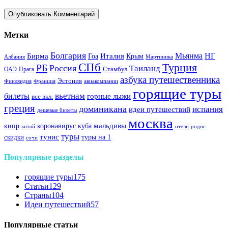
Метки
Болгария
Италия
Мьянма
НГ
Бирма
Гоа
Крым
Албания
Мартиника
СПб
Турция
РБ
Россия
Таиланд
Стамбул
ОАЭ
Прага
азбука путешественника
Эстония
Финляндия
Франция
авиакомпании
горящие туры
вьетнам
билеты
горные лыжи
все вкл.
греция
доминикана
испания
идеи путешествий
дешевые билеты
москва
куба
мальдивы
кипр
коронавирус
китай
отели
родос
туры
тунис
туры на 1
скидки
сочи
Популярные разделы
горящие туры
175
Статьи
129
Страны
104
Идеи путешествий
57
Популярные статьи