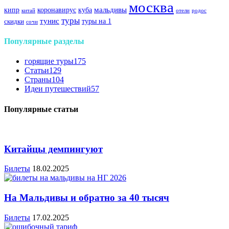
москва
куба
мальдивы
кипр
коронавирус
китай
отели
родос
туры
тунис
туры на 1
скидки
сочи
Популярные разделы
горящие туры
175
Статьи
129
Страны
104
Идеи путешествий
57
Популярные статьи
Китайцы демпингуют
Билеты
18.02.2025
На Мальдивы и обратно за 40 тысяч
Билеты
17.02.2025