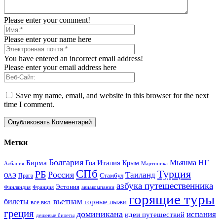
Please enter your comment!
Please enter your name here
You have entered an incorrect email address!
Please enter your email address here
Save my name, email, and website in this browser for the next
time I comment.
Метки
Болгария
Италия
Мьянма
НГ
Бирма
Гоа
Крым
Албания
Мартиника
СПб
Турция
РБ
Россия
Таиланд
Стамбул
ОАЭ
Прага
азбука путешественника
Эстония
Финляндия
Франция
авиакомпании
горящие туры
вьетнам
билеты
горные лыжи
все вкл.
греция
доминикана
испания
идеи путешествий
дешевые билеты