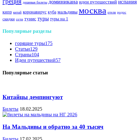
греция
доминикана
испания
идеи путешествий
дешевые билеты
москва
куба
мальдивы
кипр
коронавирус
китай
отели
родос
туры
тунис
туры на 1
скидки
сочи
Популярные разделы
горящие туры
175
Статьи
129
Страны
104
Идеи путешествий
57
Популярные статьи
Китайцы демпингуют
Билеты
18.02.2025
На Мальдивы и обратно за 40 тысяч
Билеты
17.02.2025