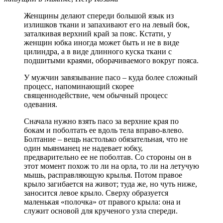
Женщины делают спереди большой язык из
излишков ткани и запахивают его на левый бок,
заталкивая верхний край за пояс. Кстати, у
женщин юбка иногда может быть и не в виде
цилиндра, а в виде длинного куска ткани с
подшитыми краями, оборачиваемого вокруг пояса.
У мужчин завязывание пасо – куда более сложный
процесс, напоминающий скорее
священнодействие, чем обычный процесс
одевания.
Сначала нужно взять пасо за верхние края по
бокам и поболтать ее вдоль тела вправо-влево.
Болтание – вещь настолько обязательная, что не
один мьянманец не надевает юбку,
предварительно ее не поболтав. Со стороны он в
этот момент похож то ли на орла, то ли на летучую
мышь, расправляющую крылья. Потом правое
крыло загибается на живот; туда же, но чуть ниже,
заносится левое крыло. Сверху образуется
маленькая «полочка» от правого крыла: она и
служит основой для крученого узла спереди.