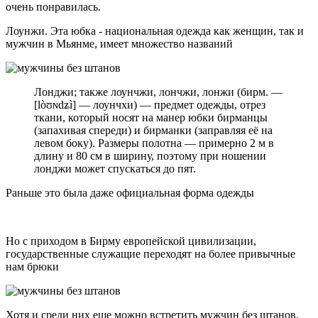
очень понравилась.
Лоунжи. Эта юбка - национальная одежда как женщин, так и
мужчин в Мьянме, имеет множество названий
Лонджи; также лоунчжи, лончжи, лонжи (бирм. —
[lòʊɴdʑì] — лоунчхи) — предмет одежды, отрез
ткани, который носят на манер юбки бирманцы
(запахивая спереди) и бирманки (заправляя её на
левом боку). Размеры полотна — примерно 2 м в
длину и 80 см в ширину, поэтому при ношении
лонджи может спускаться до пят.
Раньше это была даже официальная форма одежды
Но с приходом в Бирму европейской цивилизации,
государственные служащие переходят на более привычные
нам брюки
Хотя и среди них еще можно встретить мужчин без штанов.