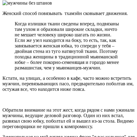
Женский способ повязывать тхамэйн сковывает движения.
Когда излишки ткани сведены вперед, подвязаны
там узлом и образовали широкие складки, ничто
не мешает человеку широко шагать по жизни.
Если же узел находится на боку, то есть, так, как
завязывается женская юбка, то спереди у тебя –
двойная стена из туго натянутой ткани. Поэтому
походка женщины в традиционной мьянманской
юбке – более покорно-семенящая и гораздо менее
размашистая, чем у мьянманцев-мужчин.
Кстати, на улицах, а особенно в кафе, часто можно встретить
мужчин, перевязывающих пасо, предварительно поболтав им,
остужая все, что находится ниже пояса.
Обратили внимание на этот жест, когда рядом с нами ужинали
мужчины, ведущие деловой разговор. Один из них встал,
развязал свою юбку, поболтал ей и вышел из-за стола. Видимо
переговорщики не пришли к компромиссу.
Замечательная на мой взгляд замена фразе "я вас услышал" для