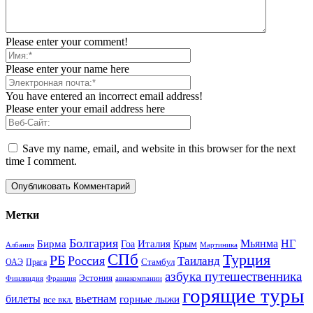
Please enter your comment!
Please enter your name here
You have entered an incorrect email address!
Please enter your email address here
Save my name, email, and website in this browser for the next
time I comment.
Метки
Болгария
Италия
Мьянма
НГ
Бирма
Гоа
Крым
Албания
Мартиника
СПб
Турция
РБ
Россия
Таиланд
Стамбул
ОАЭ
Прага
азбука путешественника
Эстония
Финляндия
Франция
авиакомпании
горящие туры
вьетнам
билеты
горные лыжи
все вкл.