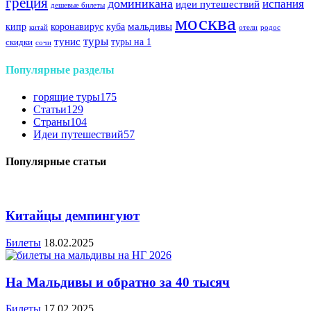
греция
доминикана
испания
идеи путешествий
дешевые билеты
москва
куба
мальдивы
кипр
коронавирус
китай
отели
родос
туры
тунис
туры на 1
скидки
сочи
Популярные разделы
горящие туры
175
Статьи
129
Страны
104
Идеи путешествий
57
Популярные статьи
Китайцы демпингуют
Билеты
18.02.2025
На Мальдивы и обратно за 40 тысяч
Билеты
17.02.2025