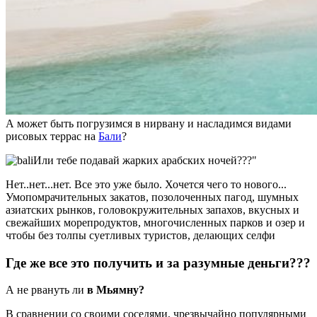
А может быть погрузимся в нирвану и насладимся видами
рисовых террас на
Бали
?
Или тебе подавай жарких арабских ночей???"
Нет..нет...нет. Все это уже было. Хочется чего то нового...
Умопомрачительных закатов, позолоченных пагод, шумных
азиатских рынков, головокружительных запахов, вкусных и
свежайших морепродуктов, многочисленных парков и озер и
чтобы без толпы суетливых туристов, делающих селфи
Где же все это получить и за разумные деньги???
А не рвануть ли
в Мьямну?
В сравнении со своими соседями, чрезвычайно популярными