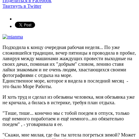
Поделиться в Facebook
Твитнуть в Twitter
Подходила к концу очередная рабочая неделя... По уже
сложившейся традиции, вечер пятницы я проводила в пробке,
лавируя между машинами жаждущих провести выходные на
своих дачах, поминая их "добрым" словом, лениво ставя
лайки знакомым и не очень людям, хвастающихся своими
фотографиями с отдыха на море.
Единственное море, которое я видела в последний месяц -
это было Море Работы.
И хоть труд и сделал из обезьяны человека, моя обезьянка уже
не кричала, а билась в истерике, требуя план отдыха.
"Тише, тише... конечно мы с тобой поедем в отпуск, только
ещё немного поработаем и ещё немного...но обязательно
поедем" , - уговаривала я ее.
"Скажи, мне милая, где бы ты хотела погреться зимой? Может