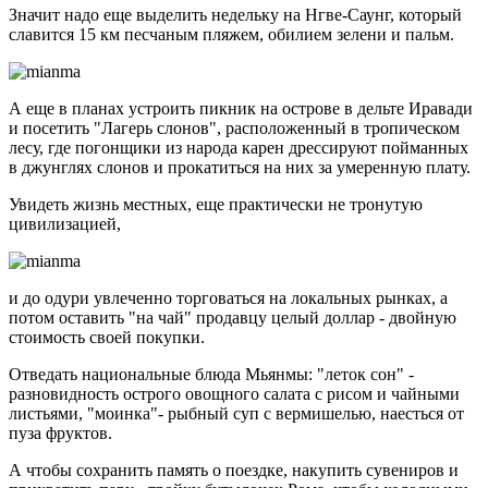
Значит надо еще выделить недельку на Нгве-Саунг, который
славится 15 км песчаным пляжем, обилием зелени и пальм.
А еще в планах устроить пикник на острове в дельте Иравади
и посетить "Лагерь слонов", расположенный в тропическом
лесу, где погонщики из народа карен дрессируют пойманных
в джунглях слонов и прокатиться на них за умеренную плату.
Увидеть жизнь местных, еще практически не тронутую
цивилизацией,
и до одури увлеченно торговаться на локальных рынках, а
потом оставить "на чай" продавцу целый доллар - двойную
стоимость своей покупки.
Отведать национальные блюда Мьянмы: "леток сон" -
разновидность острого овощного салата с рисом и чайными
листьями, "моинка"- рыбный суп с вермишелью, наесться от
пуза фруктов.
А чтобы сохранить память о поездке, накупить сувениров и