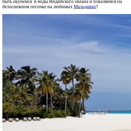
быть окунемся в воды Индийского океана и поваляемся на
белоснежном песочке на любимых
Мальдивах
?