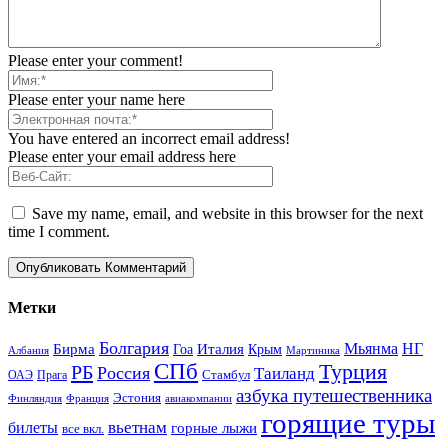
Please enter your comment!
Please enter your name here
You have entered an incorrect email address!
Please enter your email address here
Save my name, email, and website in this browser for the next
time I comment.
Метки
Болгария
Италия
Мьянма
НГ
Бирма
Гоа
Крым
Албания
Мартиника
СПб
Турция
РБ
Россия
Таиланд
Стамбул
ОАЭ
Прага
азбука путешественника
Эстония
Финляндия
Франция
авиакомпании
горящие туры
вьетнам
билеты
горные лыжи
все вкл.