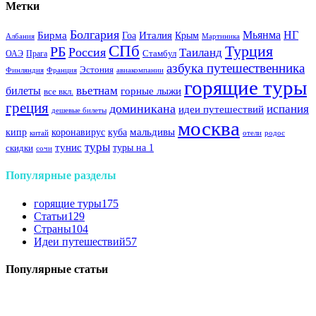
Метки
Болгария
Италия
Мьянма
НГ
Бирма
Гоа
Крым
Албания
Мартиника
СПб
Турция
РБ
Россия
Таиланд
Стамбул
ОАЭ
Прага
азбука путешественника
Эстония
Финляндия
Франция
авиакомпании
горящие туры
вьетнам
билеты
горные лыжи
все вкл.
греция
доминикана
испания
идеи путешествий
дешевые билеты
москва
куба
мальдивы
кипр
коронавирус
китай
отели
родос
туры
тунис
туры на 1
скидки
сочи
Популярные разделы
горящие туры
175
Статьи
129
Страны
104
Идеи путешествий
57
Популярные статьи