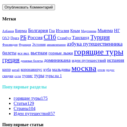
Метки
Болгария
Италия
Мьянма
НГ
Бирма
Гоа
Крым
Албания
Мартиника
СПб
Турция
РБ
Россия
Таиланд
Стамбул
ОАЭ
Прага
азбука путешественника
Эстония
Финляндия
Франция
авиакомпании
горящие туры
вьетнам
билеты
горные лыжи
все вкл.
греция
доминикана
испания
идеи путешествий
дешевые билеты
москва
куба
мальдивы
кипр
коронавирус
китай
отели
родос
туры
тунис
туры на 1
скидки
сочи
Популярные разделы
горящие туры
175
Статьи
129
Страны
104
Идеи путешествий
57
Популярные статьи