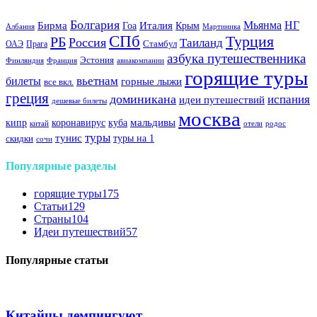
Болгария
Италия
Мьянма
НГ
Бирма
Гоа
Крым
Албания
Мартиника
СПб
Турция
РБ
Россия
Таиланд
Стамбул
ОАЭ
Прага
азбука путешественника
Эстония
Финляндия
Франция
авиакомпании
горящие туры
вьетнам
билеты
горные лыжи
все вкл.
греция
доминикана
испания
идеи путешествий
дешевые билеты
москва
куба
мальдивы
кипр
коронавирус
китай
отели
родос
туры
тунис
туры на 1
скидки
сочи
Популярные разделы
горящие туры
175
Статьи
129
Страны
104
Идеи путешествий
57
Популярные статьи
Китайцы демпингуют