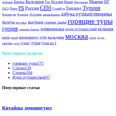
Болгария
Италия
Мьянма
НГ
Бирма
Гоа
Крым
Албания
Мартиника
СПб
Турция
РБ
Россия
Таиланд
Стамбул
ОАЭ
Прага
азбука путешественника
Эстония
Финляндия
Франция
авиакомпании
горящие туры
вьетнам
билеты
горные лыжи
все вкл.
греция
доминикана
испания
идеи путешествий
дешевые билеты
москва
куба
мальдивы
кипр
коронавирус
китай
отели
родос
туры
тунис
туры на 1
скидки
сочи
Популярные разделы
горящие туры
175
Статьи
129
Страны
104
Идеи путешествий
57
Популярные статьи
Китайцы демпингуют