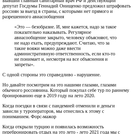
Бывший главный санитарный врач РФ и действующий
депутат Госдумы Геннадий Онищенко предложил штрафовать
россиян за выезд в страны, с которыми нет прямого и
разрешенного авиасообщения
«Это — безобразие. И, мне кажется, надо за такое
показательно наказывать. Регулярное
авиасообщение закрыто, человеку объясняют, что
не надо ехать, предупреждают. Считаю, что за
такие вояжи можно даже ввести
административную ответственность, если кто-то
не понимает и, несмотря на все объяснения и
запреты».
С одной стороны это справедливо - нарушение.
Но давайте посмотрим на это нашими глазами, глазами
обычного россиянина. Который покупал себе тур по раннему
бронированию еще в 2019 году на лето 2020.
Когда поездки в связи с пандемией отменили и деньги
зависли у туроператоров, мы отнеслись к этому с
пониманием. Форс-мажор
Когда открыли турцию и появилась возможность
перебронировать отдых на это лето - лето 2021 года мы с