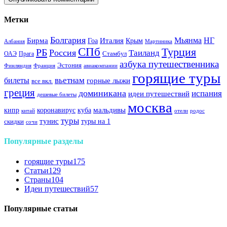
Метки
Болгария
Италия
Мьянма
НГ
Бирма
Гоа
Крым
Албания
Мартиника
СПб
Турция
РБ
Россия
Таиланд
Стамбул
ОАЭ
Прага
азбука путешественника
Эстония
Финляндия
Франция
авиакомпании
горящие туры
вьетнам
билеты
горные лыжи
все вкл.
греция
доминикана
испания
идеи путешествий
дешевые билеты
москва
куба
мальдивы
кипр
коронавирус
китай
отели
родос
туры
тунис
туры на 1
скидки
сочи
Популярные разделы
горящие туры
175
Статьи
129
Страны
104
Идеи путешествий
57
Популярные статьи