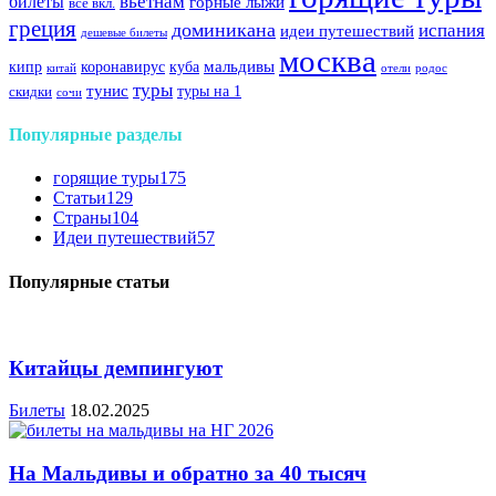
вьетнам
билеты
горные лыжи
все вкл.
греция
доминикана
испания
идеи путешествий
дешевые билеты
москва
куба
мальдивы
кипр
коронавирус
китай
отели
родос
туры
тунис
туры на 1
скидки
сочи
Популярные разделы
горящие туры
175
Статьи
129
Страны
104
Идеи путешествий
57
Популярные статьи
Китайцы демпингуют
Билеты
18.02.2025
На Мальдивы и обратно за 40 тысяч