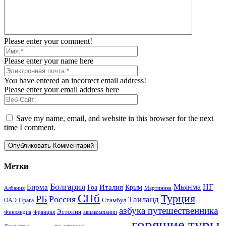
Please enter your comment!
Please enter your name here
You have entered an incorrect email address!
Please enter your email address here
Save my name, email, and website in this browser for the next
time I comment.
Метки
Болгария
Италия
Мьянма
НГ
Бирма
Гоа
Крым
Албания
Мартиника
СПб
Турция
РБ
Россия
Таиланд
Стамбул
ОАЭ
Прага
азбука путешественника
Эстония
Финляндия
Франция
авиакомпании
горящие туры