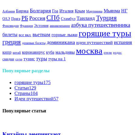
Болгария
Италия
Мьянма
НГ
Бирма
Гоа
Крым
Албания
Мартиника
СПб
Турция
РБ
Россия
Таиланд
Стамбул
ОАЭ
Прага
азбука путешественника
Эстония
Финляндия
Франция
авиакомпании
горящие туры
вьетнам
билеты
горные лыжи
все вкл.
греция
доминикана
испания
идеи путешествий
дешевые билеты
москва
куба
мальдивы
кипр
коронавирус
китай
отели
родос
туры
тунис
туры на 1
скидки
сочи
Популярные разделы
горящие туры
175
Статьи
129
Страны
104
Идеи путешествий
57
Популярные статьи
Китайцы демпингуют