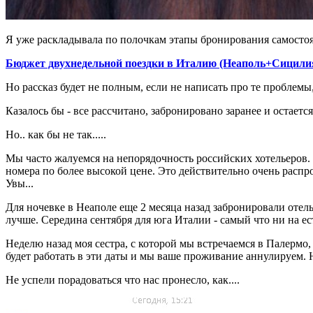
Я уже раскладывала по полочкам этапы бронирования самосто
Бюджет двухнедельной поездки в Италию (Неаполь+Сицили
Но рассказ будет не полным, если не написать про те проблемы
Казалось бы - все рассчитано, забронировано заранее и остает
Но.. как бы не так.....
Мы часто жалуемся на непорядочность российских хотельеров. П
номера по более высокой цене. Это действительно очень расп
Увы...
Для ночевке в Неаполе еще 2 месяца назад забронировали отель
лучше. Середина сентября для юга Италии - самый что ни на есть
Неделю назад моя сестра, с которой мы встречаемся в Палермо, 
будет работать в эти даты и мы ваше проживание аннулируем. 
Не успели порадоваться что нас пронесло, как....