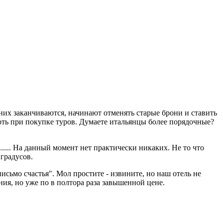
 них заканчиваются, начинают отменять старые брони и ставить
хоть при покупке туров. Думаете итальянцы более порядочные?
.... На данный момент нет практически никаких. Не то что
 градусов.
письмо счастья". Мол простите - извините, но наш отель не
ия, но уже по в полтора раза завышенной цене.