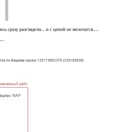
сь сразу разглядели... и с ценой не мелочатся.....
...