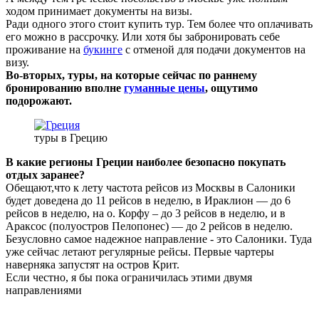
ходом принимает документы на визы.
Ради одного этого стоит купить тур. Тем более что оплачивать
его можно в рассрочку. Или хотя бы забронировать себе
проживание на
букинге
с отменой для подачи документов на
визу.
Во-вторых, туры, на которые сейчас по раннему
бронированию вполне
гуманные цены
, ощутимо
подорожают.
туры в Грецию
В какие регионы Греции наиболее безопасно покупать
отдых заранее?
Обещают,что к лету частота рейсов из Москвы в Салоники
будет доведена до 11 рейсов в неделю, в Ираклион — до 6
рейсов в неделю, на о. Корфу – до 3 рейсов в неделю, и в
Араксос (полуостров Пелопонес) — до 2 рейсов в неделю.
Безусловно самое надежное направление - это Салоники. Туда
уже сейчас летают регулярные рейсы. Первые чартеры
наверняка запустят на остров Крит.
Если честно, я бы пока ограничилась этими двумя
направлениями