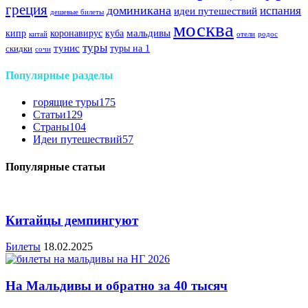
греция
доминикана
испания
идеи путешествий
дешевые билеты
москва
куба
мальдивы
кипр
коронавирус
китай
отели
родос
туры
тунис
туры на 1
скидки
сочи
Популярные разделы
горящие туры
175
Статьи
129
Страны
104
Идеи путешествий
57
Популярные статьи
Китайцы демпингуют
Билеты
18.02.2025
На Мальдивы и обратно за 40 тысяч