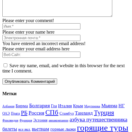
Please enter your comment!
Please enter your name here
You have entered an incorrect email address!
Please enter your email address here
Save my name, email, and website in this browser for the next
time I comment.
Метки
Болгария
Италия
Мьянма
НГ
Бирма
Гоа
Крым
Албания
Мартиника
СПб
Турция
РБ
Россия
Таиланд
Стамбул
ОАЭ
Прага
азбука путешественника
Эстония
Финляндия
Франция
авиакомпании
горящие туры
вьетнам
билеты
горные лыжи
все вкл.