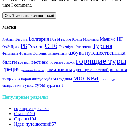
time I comment.
Метки
Болгария
Италия
Мьянма
НГ
Бирма
Гоа
Крым
Албания
Мартиника
СПб
Турция
РБ
Россия
Таиланд
Стамбул
ОАЭ
Прага
азбука путешественника
Эстония
Финляндия
Франция
авиакомпании
горящие туры
вьетнам
билеты
горные лыжи
все вкл.
греция
доминикана
испания
идеи путешествий
дешевые билеты
москва
куба
мальдивы
кипр
коронавирус
китай
отели
родос
туры
тунис
туры на 1
скидки
сочи
Популярные разделы
горящие туры
175
Статьи
129
Страны
104
Идеи путешествий
57