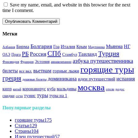
Save my name, email, and website in this browser for the next
time I comment.
Метки
Болгария
Италия
Мьянма
НГ
Бирма
Гоа
Крым
Албания
Мартиника
СПб
Турция
РБ
Россия
Таиланд
Стамбул
ОАЭ
Прага
азбука путешественника
Эстония
Финляндия
Франция
авиакомпании
горящие туры
вьетнам
билеты
горные лыжи
все вкл.
греция
доминикана
испания
идеи путешествий
дешевые билеты
москва
куба
мальдивы
кипр
коронавирус
китай
отели
родос
туры
тунис
туры на 1
скидки
сочи
Популярные разделы
горящие туры
175
Статьи
129
Страны
104
Идеи путешествий
57