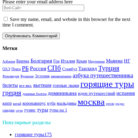
Please enter your email address here
Save my name, email, and website in this browser for the next
time I comment.
Метки
Болгария
Италия
Мьянма
НГ
Бирма
Гоа
Крым
Албания
Мартиника
СПб
Турция
РБ
Россия
Таиланд
Стамбул
ОАЭ
Прага
азбука путешественника
Эстония
Финляндия
Франция
авиакомпании
горящие туры
вьетнам
билеты
горные лыжи
все вкл.
греция
доминикана
испания
идеи путешествий
дешевые билеты
москва
куба
мальдивы
кипр
коронавирус
китай
отели
родос
туры
тунис
туры на 1
скидки
сочи
Популярные разделы
горящие туры
175