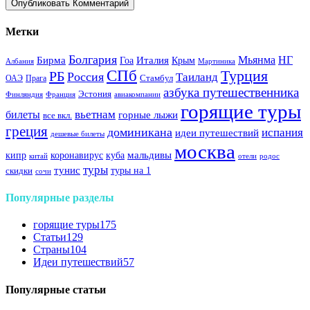
Метки
Болгария
Италия
Мьянма
НГ
Бирма
Гоа
Крым
Албания
Мартиника
СПб
Турция
РБ
Россия
Таиланд
Стамбул
ОАЭ
Прага
азбука путешественника
Эстония
Финляндия
Франция
авиакомпании
горящие туры
вьетнам
билеты
горные лыжи
все вкл.
греция
доминикана
испания
идеи путешествий
дешевые билеты
москва
куба
мальдивы
кипр
коронавирус
китай
отели
родос
туры
тунис
туры на 1
скидки
сочи
Популярные разделы
горящие туры
175
Статьи
129
Страны
104
Идеи путешествий
57
Популярные статьи