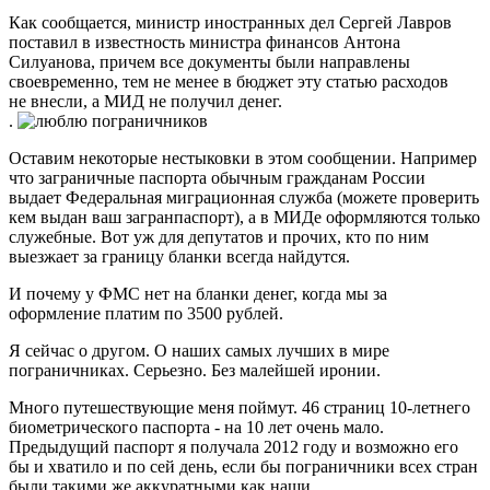
Как сообщается, министр иностранных дел Сергей Лавров
поставил в известность министра финансов Антона
Силуанова, причем все документы были направлены
своевременно, тем не менее в бюджет эту статью расходов
не внесли, а МИД не получил денег.
.
Оставим некоторые нестыковки в этом сообщении. Например
что заграничные паспорта обычным гражданам России
выдает Федеральная миграционная служба (можете проверить
кем выдан ваш загранпаспорт), а в МИДе оформляются только
служебные. Вот уж для депутатов и прочих, кто по ним
выезжает за границу бланки всегда найдутся.
И почему у ФМС нет на бланки денег, когда мы за
оформление платим по 3500 рублей.
Я сейчас о другом. О наших самых лучших в мире
пограничниках. Серьезно. Без малейшей иронии.
Много путешествующие меня поймут. 46 страниц 10-летнего
биометрического паспорта - на 10 лет очень мало.
Предыдущий паспорт я получала 2012 году и возможно его
бы и хватило и по сей день, если бы пограничники всех стран
были такими же аккуратными как наши